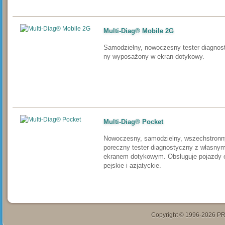
Multi-Diag® Mobile 2G
Sa­mo­dziel­ny, no­wo­czes­ny tes­ter diag­nos
ny wy­po­sa­żo­ny w ek­ran do­ty­ko­wy.
Multi-Diag® Pocket
No­wo­czes­ny, sa­mo­dziel­ny, wszech­stron­n
po­recz­ny tes­ter diag­nos­tycz­ny z włas­ny
ek­ra­nem do­ty­ko­wym. Ob­słu­gu­je po­jaz­dy 
pej­skie i az­ja­tyc­kie.
Copyright © 1996-2026 PR