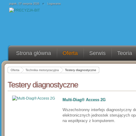
piątek, 07 sierpnia 2026
Logowanie
Strona główna
Oferta
Serwis
Teoria
Oferta
Technika motoryzacyjna
Testery diagnostyczne
Testery diagnostyczne
Multi-Diag® Access 2G
Wszechstronny interfejs diag­nostyczny d
elektronicznych jednostek sterujących op
na współpracy z komputerem.