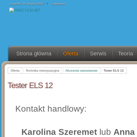
czwartek, 06 sierpnia 2026
Logowanie
Strona główna
Oferta
Serwis
Teoria
Oferta
Technika motoryzacyjna
Akcesoria warsztatowe
Tester ELS 12
Tester ELS 12
Kontakt handlowy:
Karolina Szeremet
lub
Anna